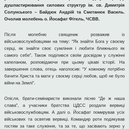
душпастирювання силових структур ім. св. Димитрія
Солунського – Байдюк Андрій та Сметанюк Василь.
Очолив молебень о. Йосафат Фітель, ЧСВВ.
Після молебню священик розважив із
військовослужбовцями на тему: “Як знайти Бога у своєму
серці, як знайти своє сумління і любити ближнього як
самого себе”. Також поділився своїм досвідом у служінні
капеланом, розповідаючи при цьому цікаві історії. На
завершення слова, отець наголосив: “У кожному потрібно
бачити Христа та мати у своєму серці любов, щоб не було
війни на Землі”.
Опісля, брати-семінаристи виконали пісню “Де ж наша
слава”, а учасники братства ЦДСС роздали вервиці
військовослужбовцям. А далі о. Йосафат помирував усіх
військових та освятив вервиці. Командир роти подякував
гостям за таке служіння, та за те, що засівають зерно у