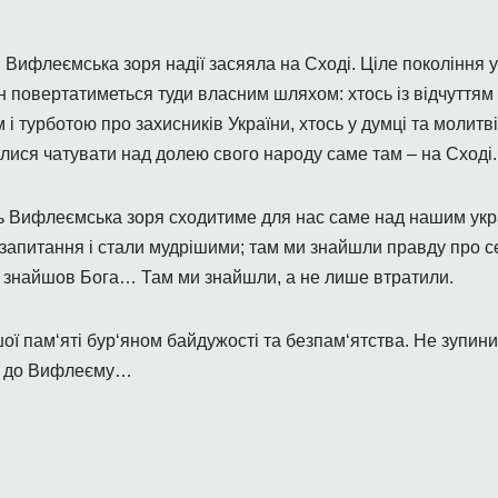
і Вифлеємська зоря надії засяяла на Сході. Ціле покоління 
ен повертатиметься туди власним шляхом: хтось із відчуттям
 і турботою про захисників України, хтось у думці та молит
илися чатувати над долею свого народу саме там – на Сході.
іль Вифлеємська зоря сходитиме для нас саме над нашим ук
 запитання і стали мудрішими; там ми знайшли правду про 
аки знайшов Бога… Там ми знайшли, а не лише втратили.
ї пам‘яті бур‘яном байдужості та безпам‘ятства. Не зупинит
д, до Вифлеєму…