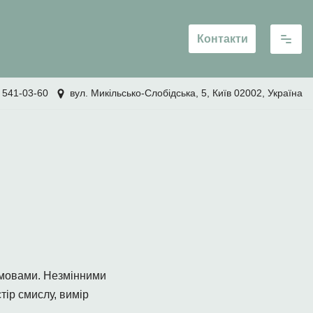
Контакти
 541-03-60
вул. Микільсько-Слобідська, 5, Київ 02002, Україна
ми мовами. Незмінними
ір смислу, вимір