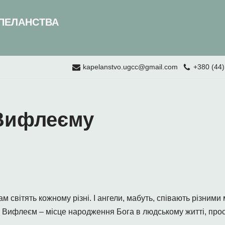
ПЕЛАНСТВА
kapelanstvo.ugcc@gmail.com
+380 (44)
 Вифлеєму
 там світять кожному різні. І ангели, мабуть, співають різни
 Вифлеєм – місце народження Бога в людському житті, прост