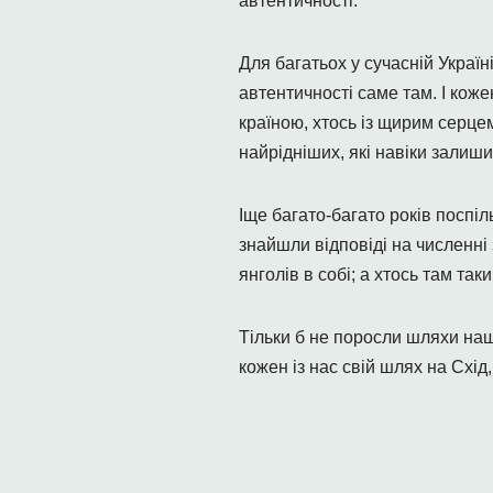
автентичності.
Для багатьох у сучасній Україн
автентичності саме там. І кож
країн
ою, хтось із щирим серцем
найрідніших, які навіки залиш
Іще багато-багато років посп
знайшли відповіді на численні
янголів в собі; а хтось там т
Тільки б не поросли шляхи нашо
кожен із нас свій шлях на Схі