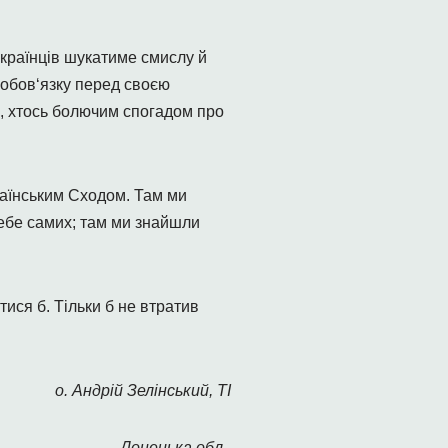
українців шукатиме смислу й
 обов‘язку перед своєю
ві, хтось болючим спогадом про
раїнським Сходом. Там ми
себе самих; там ми знайшли
ися б. Тільки б не втратив
о. Андрій Зелінський, ТІ
Донецька обл.,