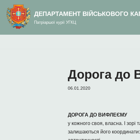
до
вмісту
ДЕПАРТАМЕНТ ВІЙСЬКОВОГО КА
Перейти
Патріаршої курії УГКЦ
до
вмісту
Дорога до
06.01.2020
ДОРОГА ДО ВИФЛЕЄМУ
у кожного своя, власна. І зорі
залишаються його координати: