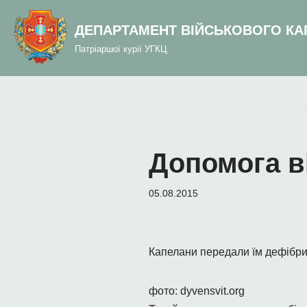
до
вмісту
ДЕПАРТАМЕНТ ВІЙСЬКОВОГО КА
Перейти
Патріаршої курії УГКЦ
до
вмісту
Допомога в
05.08.2015
Капелани передали їм дефібрил
фото: dyvensvit.org