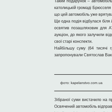
Такий подарунок – автомобіль
католицькій громаді Брюсселя
що цей автомобіль уже врятува
Ще одна подія відбулася біля 
освятив позашляховик для АТ
аукціон, до якого залучили ві
свої старі конспекти.
Найбільшу суму (64 тисячі г
запропонували Святослав Вака
фото: kapelanstvo.com.ua
Зібраної суми вистачило на п
Освячений автомобіль відправ