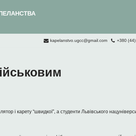
ПЕЛАНСТВА
kapelanstvo.ugcc@gmail.com
+380 (44)
ійськовим
ятор і карету “швидкої”, а студенти Львівського нацунівер