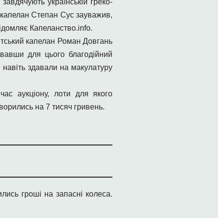
завдячують українській греко-
 капелан Степан Сус зауважив,
ідомляє Капеланство.info.
ентський капелан Роман Довгань
увавши для цього благодійний
, навіть здавали на макулатуру
час аукціону, лоти для якого
орились на 7 тисяч гривень.
лись гроші на запасні колеса.