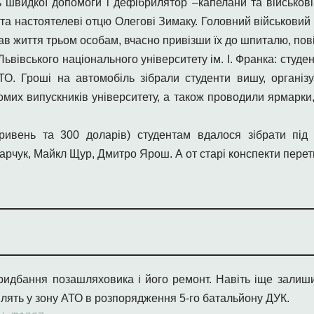
 швидкої допомоги і дефібрилятор –капелани та військові 
 та настоятелеві отцю Олегові Зимаку. Головний військовий
в життя трьом особам, вчасно привіз­ши їх до шпиталю, пов
Львівського національного університету ім. І. Франка: студ
О. Гроші на автомобіль зібрали студенти вишу, організ
домих випускників університету, а також проводили ярмарки
ривень та 300 доларів) студентам вдалося зібрати під 
рчук, Майкл Щур, Дмитро Ярош. А от старі конспекти перетв
ридбання позашляховика і його ремонт. Навіть іще залиши
лять у зону АТО в розпорядження 5-го батальйону ДУК.