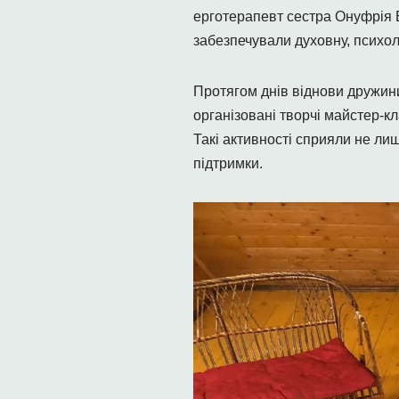
ерготерапевт сестра Онуфрія 
забезпечували духовну, психол
Протягом днів віднови дружини
організовані творчі майстер-кл
Такі активності сприяли не ли
підтримки.