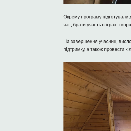
Окрему програму підготували д
час, брати участь в іграх, тво
На завершення учасниці вислов
підтримку, а також провести кіл