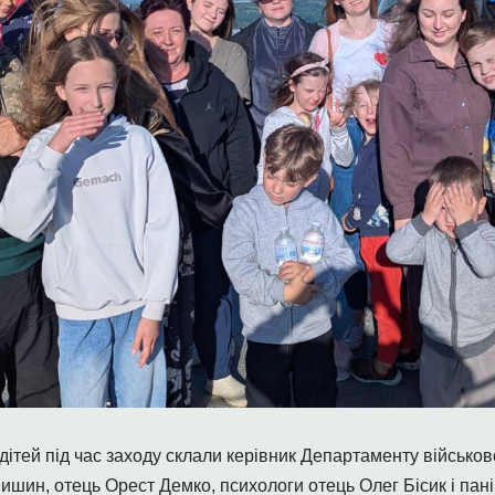
дітей під час заходу склали керівник Департаменту військо
шин, отець Орест Демко, психологи отець Олег Бісик і пані 