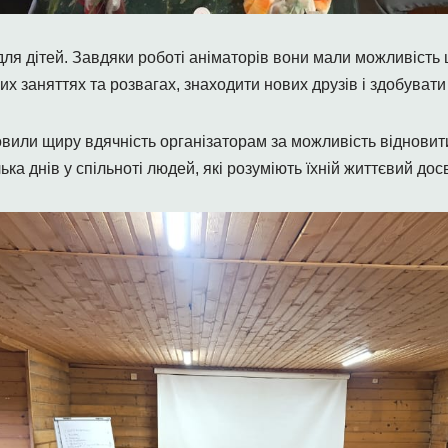
ля дітей. Завдяки роботі аніматорів вони мали можливість 
рчих заняттях та розвагах, знаходити нових друзів і здобуват
или щиру вдячність організаторам за можливість відновити 
ька днів у спільноті людей, які розуміють їхній життєвий досв