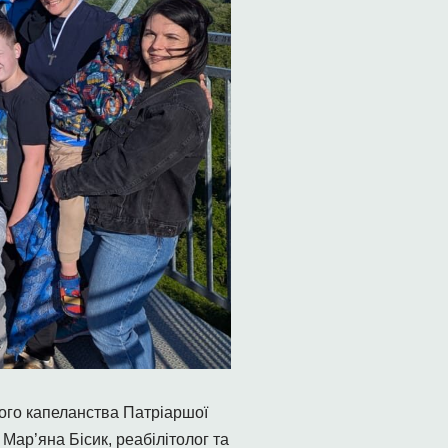
вого капеланства Патріаршої
Мар’яна Бісик, реабілітолог та