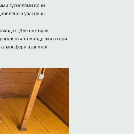
ними зусиллями вони
ідновленню учасниць.
заходах. Для них були
рогулянки та мандрівки в гори.
ню атмосфери взаємної