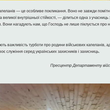
апеланів — це особливе покликання. Воно не завжди помітн
а великої внутрішньої стійкості, — ділиться одна з учасниць 
. Вони нагадують нам, що Господь не лише піклується про н
жують важливість турботи про родини військових капеланів, 
оє служіння серед українських захисників і захисниць.
Пресцентр Департаменту війс