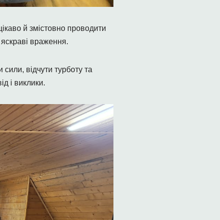
цікаво й змістовно проводити
и яскраві враження.
сили, відчути турботу та
ід і виклики.