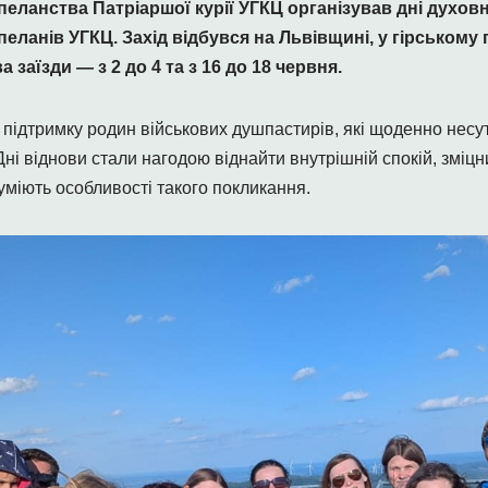
еланства Патріаршої курії УГКЦ організував дні духовн
пеланів УГКЦ. Захід відбувся на Львівщині, у гірському 
 заїзди — з 2 до 4 та з 16 до 18 червня.
ідтримку родин військових душпастирів, які щоденно несуть
Дні віднови стали нагодою віднайти внутрішній спокій, зміцн
зуміють особливості такого покликання.