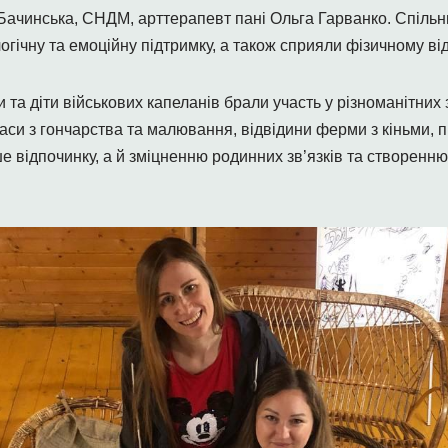
Бачинська, СНДМ, арттерапевт пані Ольга Гарванко. Спіль
огічну та емоційну підтримку, а також сприяли фізичному в
 та діти військових капеланів брали участь у різноманітних 
аси з гончарства та малювання, відвідини ферми з кіньми, п
ше відпочинку, а й зміцненню родинних зв’язків та створен