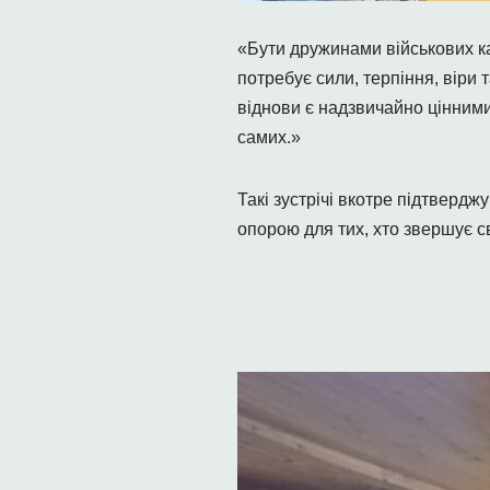
«Бути дружинами військових к
потребує сили, терпіння, віри т
віднови є надзвичайно цінними
самих.»
Такі зустрічі вкотре підтверд
опорою для тих, хто звершує св