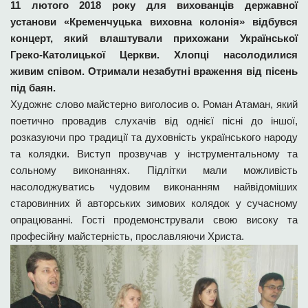
11 лютого 2018 року для вихованців державної
установи «Кременчуцька виховна колонія» відбувся
концерт, який влаштували прихожани Української
Греко-Католицької Церкви. Хлопці насолодилися
живим співом. Отримали незабутні враження від пісень
під баян.
Художнє слово майстерно виголосив о. Роман Атаман, який
поетично провадив слухачів від однієї пісні до іншої,
розказуючи про традиції та духовність українського народу
та колядки. Виступ прозвучав у інструментальному та
сольному виконаннях. Підлітки мали можливість
насолоджуватись чудовим виконанням найвідоміших
старовинних й авторських зимових колядок у сучасному
опрацюванні. Гості продемонстрували свою високу та
професійну майстерність, прославляючи Христа.