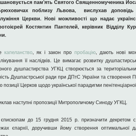
и вшановується пам’ять Святого Священномученика Йо
рюховичах поблизу Львова,
вислухав доповідь
служіння Церкви. Нові можливості що надає україн
отоієрей Костянтин Пантелей, керівник Відділу Ку
ни.
не
капеланство
, як і закон про
пробацію
, дають нові мо
лікування її наслідків. Це вимагає розвитку душпастирсь
іарного душпастирства УГКЦ створюється за територіаль
ність Душпастрської ради при ДПтС України та створення Пе
позиції Церков щодо української парадигми пенітенціарної
иклав наступні пропозиції Митрополичому Синоду УГКЦ.
єпископам до 15 грудня 2015 р. призначити декретом с
ежах єпархії, доручивши йому створення оптимальної дл