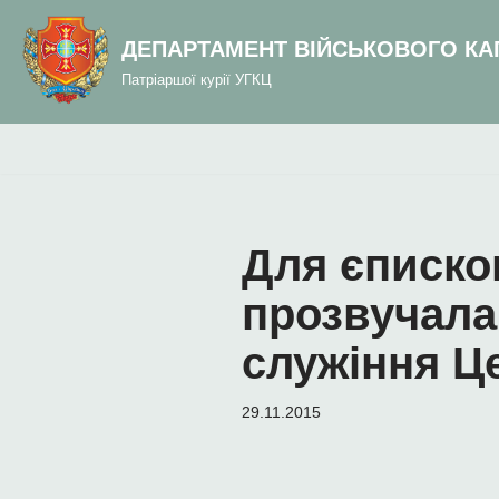
до
вмісту
ДЕПАРТАМЕНТ ВІЙСЬКОВОГО КА
Перейти
Патріаршої курії УГКЦ
до
вмісту
Для єписко
прозвучала
служіння Ц
29.11.2015