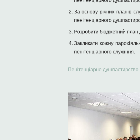
пенітенціарного душпастирс
За основу річних планів сл
пенітенціарного душпастир
Розробити бюджетний план д
Закликати кожну парохіяль
пенітенціарного служіння.
Пенітенціарне душпастирство