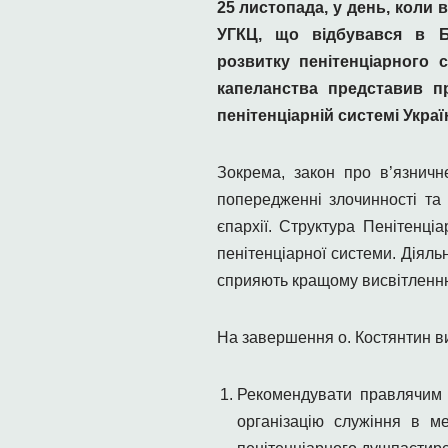
25 листопада, у день, кол
УГКЦ, що відбувався
в Б
розвитку пенітенціарного 
капеланства представив пр
пенітенціарній системі Украї
Зокрема, закон про в’язнич
попередженні злочинності та 
єпархії. Структура Пенітенц
пенітенціарної системи. Діяль
сприяють кращому висвітленню 
На завершення о. Костянтин в
Рекомендувати правлячим 
організацію служіння в м