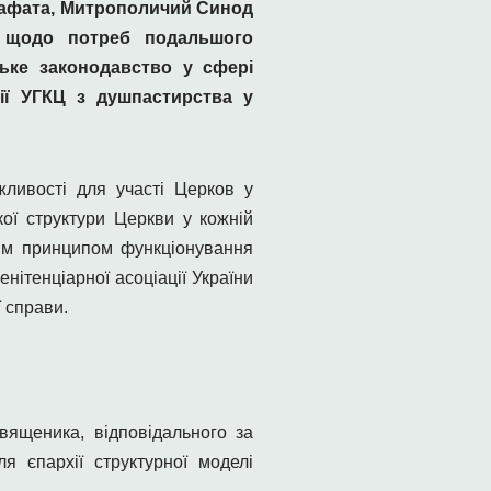
сафата, Митрополичий Синод
 щодо потреб подальшого
ське законодавство у сфері
рії УГКЦ з душпастирства у
жливості для участі Церков у
кої структури Церкви у кожній
ним принципом функціонування
нітенціарної асоціації України
 справи.
вященика, відповідального за
я єпархії структурної моделі