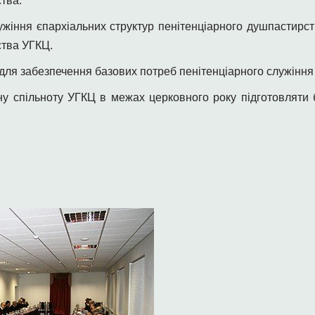
тва.
ужіння єпархіальних структур пенітенціарного душпастирс
ства УГКЦ.
ля забезпечення базових потреб пенітенціарного служіння 
ну спільноту УГКЦ в межах церковного року підготовляти 