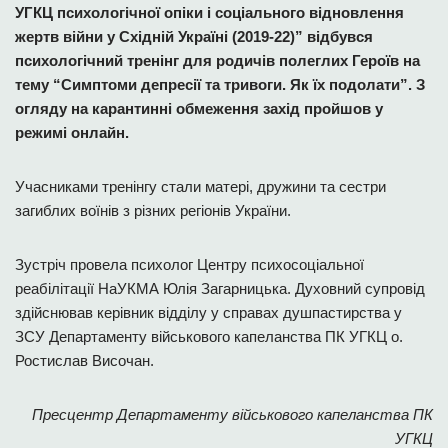
УГКЦ психологічної опіки і соціального відновлення
жертв війни у Східній Україні (2019-22)” відбувся
психологічний тренінг для родичів полеглих Героїв на
тему “Симптоми депресії та тривоги. Як їх подолати”. З
огляду на карантинні обмеження захід пройшов у
режимі онлайн.
Учасниками тренінгу стали матері, дружини та сестри
загиблих воїнів з різних регіонів України.
Зустріч провела психолог Центру психосоціальної
реабілітації НаУКМА Юлія Загарницька. Духовний супровід
здійснював керівник відділу у справах душпастирства у
ЗСУ Департаменту військового капеланства ПК УГКЦ о.
Ростислав Височан.
Пресцентр Департаменту військового капеланства ПК
УГКЦ