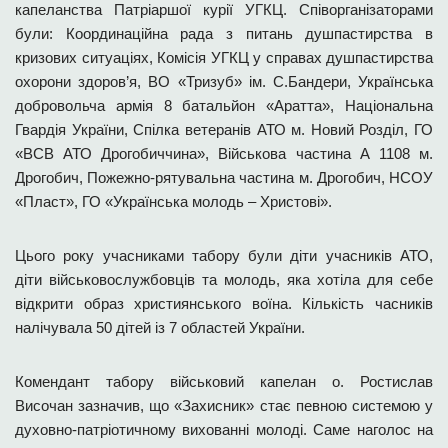
капеланства Патріаршої курії УГКЦ. Співорганізаторами
були: Координаційна рада з питань душпастирства в
кризових ситуаціях, Комісія УГКЦ у справах душпастирства
охорони здоров’я, ВО «Тризуб» ім. С.Бандери, Українська
добровольча армія 8 батальйон «Аратта», Національна
Гвардія України, Спілка ветеранів АТО м. Новий Розділ, ГО
«ВСВ АТО Дрогобиччина», Військова частина А 1108 м.
Дрогобич, Пожежно-рятувальна частина м. Дрогобич, НСОУ
«Пласт», ГО «Українська молодь – Христові».
Цього року учасниками табору були діти учасників АТО,
діти військовослужбовців та молодь, яка хотіла для себе
відкрити образ християнського воїна. Кількість часників
налічувала 50 дітей із 7 областей України.
Комендант табору військовий капелан о. Ростислав
Височан зазначив, що «Захисник» стає певною системою у
духовно-патріотичному вихованні молоді. Саме наголос на