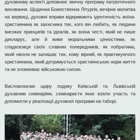
духовному аспекті доповнює звичну програму патріотичного
виховання. Щоденна Божественна Літургія, вечірня молитва
на вервиці, духовні вправи відкривають ідентичність воїна-
християнина як захисника тих, кого він любить, як людини
високих принципів та ідеалів, як воїна честі, який не лише
декларує, але й живе моральними цінностями, як
спадкоємця своїх славних попередників, як побратима,
який ніколи не залишає тих, кому вірний, як практикуючого
християнина, який дотримується християнських норм життя
та не зловживає військовою силою.
Висловлюємо щиру подяку Київській та Львівській
духовним семінаріям, семінаристи яких взяли участь та
допомогли у реалізації духовної програми на таборі.