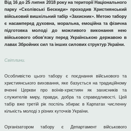
Від 16 до 25 липня 2018 року на території Національного
парку «Сколівські Бескиди» проходив Християнський
військовий вишкільний табір «Захисник». Метою табору
є насамперед духовна, моральна, емоційна та фізична
підготовка молоді до можливого виконання нею
військового обов’язку перед Українською державою в
лавах Збройних сил та інших силових структур України.
Світлини.
Особливістю цього табору є поєднання військового та
християнського виховання, яке базується на традиційному
вченні Церкви про воїнів-християн як захисників та
служителів миру, правди, добра та справедливості. Цей
табір вже третій рік поспіль збирає в Карпатах численну
кількість молоді з різних куточків України.
Організатором табору є Департамент військового