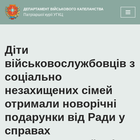
вмісту
ДЕПАРТАМЕНТ ВІЙСЬКОВОГО КАПЕЛАНСТВА
Патріаршої курії УГКЦ
Перейти
до
вмісту
Діти
військовослужбовців з
соціально
незахищених сімей
отримали новорічні
подарунки від Ради у
справах