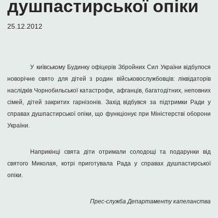
душпастирської опіки
25.12.2012
У київському Будинку офіцерів Збройних Сил України відбулося
новорічне свято для дітей з родин військовослужбовців: ліквідаторів
наслідків Чорнобильської катастрофи, афганців, багатодітних, неповних
сімей, дітей закритих гарнізонів. Захід відбувся за підтримки Ради у
справах душпастирської опіки, що функціонує при Міністерстві оборони
України.
Наприкінці свята діти отримали солодощі та подарунки від
святого Миколая, котрі приготувала Рада у справах душпастирської
опіки.
Прес-служба Департаменту капеланства