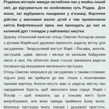
Різдвяна містерія завжди заглиблює нас у якийсь інший
світ, де відчувається по особливому суть Різдва. Для
жінок, які відбувають покарання у в’язниці, Вертепне
дійство у виконанні малих дітей є тим промінчиком
світла Вифлtємської зірки, яке приходить до них за
колючий дріт і попадає у найтемніші закутки.
Щороку в’язничний капелан отець Омелян Колодчак разом
з дітками Марійської дружини приносить радісну вістку для
засуджених. Зворушливий виступ Марії і Йосифа, ангелів,
пастушків, царів, зірочок і місяця не залишив байдужим
нікого в залі. На обличчях жінок сльози змінювала радісна
посмішка від віншування маленького пастушка.
Отець Омелян звернувся до засуджених з такими словами:
«Цього року ми прийшли до вас тільки з позитивними
героями вертепу. Ангели несуть вам ту радісну звістку про
народження Христа, щоб звеселити ваші серця. Марія і
Йосиф – щоб показати, що у їхньому житті були
випробування, але вони завжди приймали Божу волю.
Маленькі пастушки вчать покори і душевної простоти.