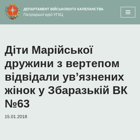
вмісту
ДЕПАРТАМЕНТ ВІЙСЬКОВОГО КАПЕЛАНСТВА
Патріаршої курії УГКЦ
Перейти
до
вмісту
Діти Марійської
дружини з вертепом
відвідали ув’язнених
жінок у Збаразькій ВК
№63
15.01.2018