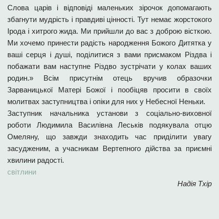
Слова царів і відповіді маленьких зірочок допомагають
збагнути мудрість і правдиві цінності. Тут немає жорстокого
Ірода і хитрого жида. Ми прийшли до вас з доброю вісткою.
Ми хочемо принести радість народження Божого Дитятка у
ваші серця і душі, поділитися з вами присмаком Різдва і
побажати вам наступне Різдво зустрічати у колах ваших
родин.» Всім присутнім отець вручив образочки
Зарваницької Матері Божої і пообіцяв просити в своїх
молитвах заступництва і опіки для них у Небесної Неньки.
Заступник начальника установи з соціально-виховної
роботи Людимила Василівна Леськів подякувала отцю
Омеляну, що завжди знаходить час приділити увагу
засудженим, а учасникам Вертепного дійства за приємні
хвилини радості.
світлини
Надія Тхір