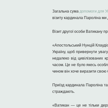
Загальна сума
допомоги для У
візиту кардинала Пароліна ми 
Візит другої особи Ватикану п
«Апостольський Нунцій Клаудіо
Україну, щоб привернути уваг
недалеко від цивілізованих к
часом. Це не було якесь особл
чином він хоче виразити свою б
Приїзд кардинала Пароліна та
страждають.
«Ватикан — це не тільки дер