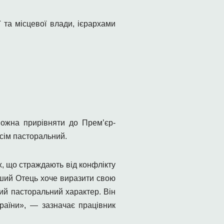
 та місцевої влади, ієрархами
ожна прирівняти до Прем’єр-
всім пасторальний.
х, що страждають від конфлікту
іший Отець хоче виразити свою
кий пасторальний характер. Він
країни», — зазначає працівник