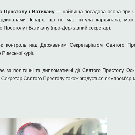
о Престолу і Ватикану
— найвища посадова особа при Св
рдиналами. Ієрарх, що не має титула кардинала, мож
 Престолу і Ватикану (про-Державний секретар).
є контроль над Державним Секретаріатом Святого Пре
Римської курії.
є за політичні та дипломатичні дії Святого Престолу. Ос
Секретар Святого Престолу також згадується як «прем’єр-м