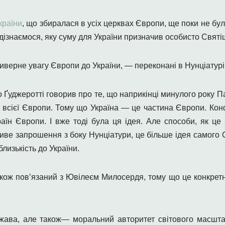
країни
, що збиралася в усіх церквах Європи, ще поки не бу
дізнаємося, яку суму для України призначив особисто Святі
риверне увагу Європи до України, — переконані в Нунціатурі
 Ґуджеротті говорив про те, що наприкінці минулого року П
у всієї Європи. Тому що Україна — це частина Європи. Кон
раїн Європи. І вже тоді була ця ідея. Але способи, як це 
иве запрошення з боку Нунціатури, це більше ідея самого 
лизькість до України.
кож пов’язаний з Ювілеєм Милосердя, тому що це конкрет
жава, але також— моральний авторитет світового масшта