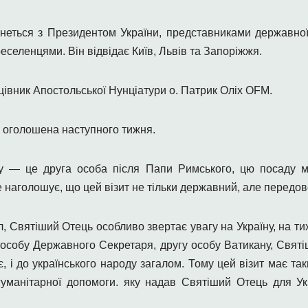
неться з Президентом України, представниками державної
еленцями. Він відвідає Київ, Львів та Запоріжжя.
івник Апостольської Нунціатури о. Патрик Оліх OFM.
е оголошена наступного тижня.
у — це друга особа після Папи Римського, цю посаду м
ле наголошує, що цей візит не тільки державний, але передо
л, Святіший Отець особливо звертає увагу на Україну, на ти
ез особу Державного Секретаря, другу особу Ватикану, Свят
ає, і до українського народу загалом. Тому цей візит має та
ї гуманітарної допомоги. яку надав Святіший Отець для У