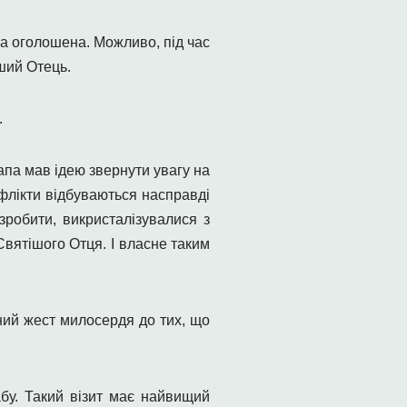
ла оголошена. Можливо, під час
ший Отець.
.
апа мав ідею звернути увагу на
флікти відбуваються насправді
зробити, викристалізувалися з
Святішого Отця. І власне таким
ний жест милосердя до тих, що
бу. Такий візит має найвищий