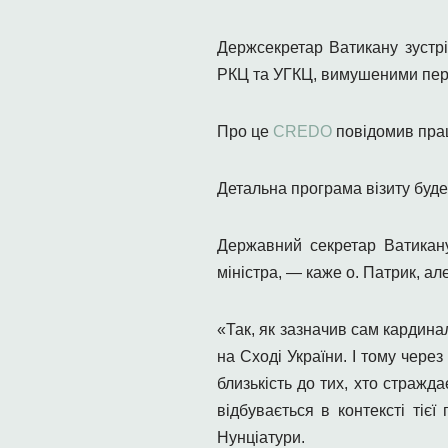
Держсекретар Ватикану зустрі
РКЦ та УГКЦ, вимушеними перес
Про це
CREDO
повідомив прац
Детальна програма візиту буд
Державний секретар Ватикан
міністра, — каже о. Патрик, а
«Так, як зазначив сам кардина
на Сході України. І тому чер
близькість до тих, хто стражд
відбувається в контексті тіє
Нунціатури.