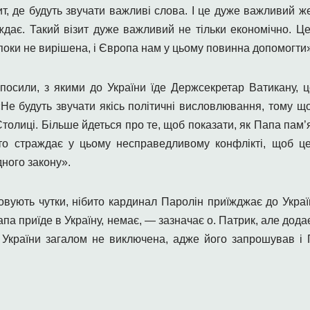
ит, де будуть звучати важливі слова. І це дуже важливий ж
аждає. Такий візит дуже важливий не тільки економічно. Ц
поки не вирішена, і Європа нам у цьому повинна допомогти»
осили, з якими до України їде Держсекретар Ватикану, ц
 «Не будуть звучати якісь політичні висловлювання, тому щ
олиці. Більше йдеться про те, щоб показати, як Папа пам’ята
хто страждає у цьому несправедливому конфлікті, щоб ц
ного закону».
товують чутки, нібито кардинал Паролін приїжджає до Украї
апа приїде в Україну, немає, — зазначає о. Патрик, але дода
України загалом не виключена, адже його запрошував і П