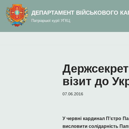
до
вмісту
ДЕПАРТАМЕНТ ВІЙСЬКОВОГО КА
Перейти
Патріаршої курії УГКЦ
до
вмісту
Держсекрет
візит до Ук
07.06.2016
У червні кардинал П’єтро Па
висловити солідарність Папи