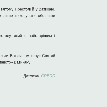
ятому Престолі й у Ватикані.
е лише виконувати обов’язки
столу, який є найстарішим і
кільки Ватиканом керує Святий
іністр» Ватикану
Джерело:
CREDO