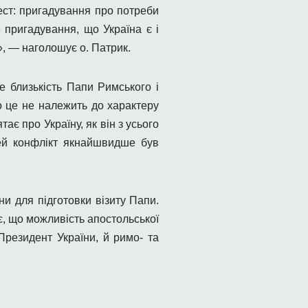
ест: пригадування про потреби
е пригадування, що Україна є і
, — наголошує о. Патрик.
е близькість Папи Римського і
о це не належить до характеру
є про Україну, як він з усього
ей конфлікт якнайшвидше був
ни для підготовки візиту Папи.
є, що можливість апостольської
резидент України, й римо- та