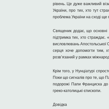
рівень. Це дуже важливий віз
України, про тих, хто тут стр
проблема України на сході ще 
Священик додає, що основні п
підтримка тих, хто страждає.
висловлювань Апостольської Ст
серця хоче допомогти тим, 
розв’язаний у рамках міжнарод
Крім того, у Нунціатурі спрос
Поки що сигналів про те, що П
подорожі Папи Франциска до 
греко-католицькі єпископи.
Довідка