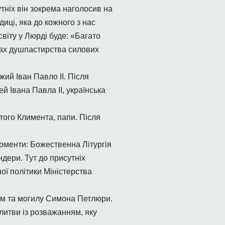
тніх він зокрема наголосив на
иці, яка до кожного з нас
віту у Люрді буде: «Багато
вах душпастирства силових
ий Іван Павло ІІ. Після
й Івана Павла ІІ, українська
ого Климента, папи. Після
оменти: Божественна Літургія
дери. Тут до присутніх
ої політики Міністерства
рам та могилу Симона Петлюри.
литви із розважанням, яку