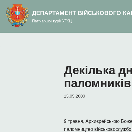
до
вмісту
ДЕПАРТАМЕНТ ВІЙСЬКОВОГО КА
Перейти
Патріаршої курії УГКЦ
до
вмісту
Декілька дн
паломників
15.05.2009
9 травня, Архиєрейською Боже
паломництво військовослужбов