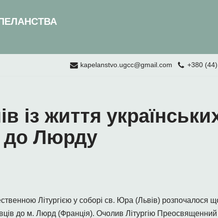
ПЕЛАНСТВА
kapelanstvo.ugcc@gmail.com
+380 (44)
ів із життя українськи
 до Люрду
ственною Літургією у соборі св. Юра (Львів) розпочалося 
ців до м. Люрд (Франція). Очолив Літургію Преосвященний 