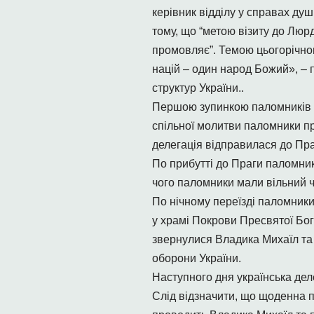
керівник відділу у справах ду
тому, що “метою візиту до Люрд
промовляє”. Темою цьогорічного
націй – один народ Божий», –
структур України..
Першою зупинкою паломників ст
спільної молитви паломники при
делегація відправилася до Пра
По прибутті до Праги паломни
чого паломники мали вільний ч
По нічному переїзді паломник
у храмі Покрови Пресвятої Бог
звернулися Владика Михаїл та 
оборони України.
Наступного дня українська дел
Слід відзначити, що щоденна п