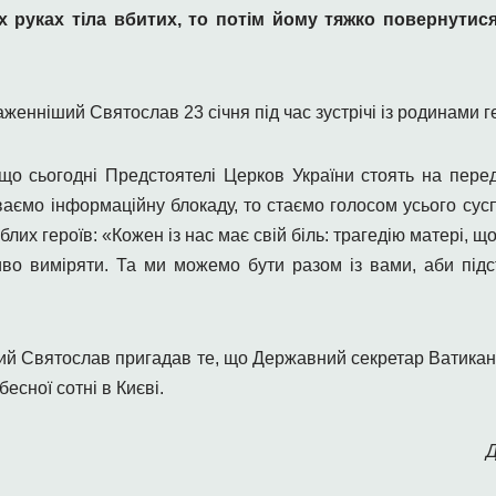
 руках тіла вбитих, то потім йому тяжко повернутис
енніший Святослав 23 січня під час зустрічі із родинами ге
 що сьогодні Предстоятелі Церков України стоять на передо
аємо інформаційну блокаду, то стаємо голосом усього сусп
лих героїв: «Кожен із нас має свій біль: трагедію матері, що
иво виміряти. Та ми можемо бути разом із вами, аби підс
ий Святослав пригадав те, що Державний секретар Ватикану п
есної сотні в Києві.