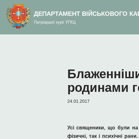
до
вмісту
ДЕПАРТАМЕНТ ВІЙСЬКОВОГО КА
Перейти
Патріаршої курії УГКЦ
до
вмісту
Блаженніши
родинами ге
24.01.2017
Усі священики, що були на
фізичні, так і психічні ран