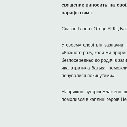
священик виносить на своїх
парафії і сім’ї.
Сказав Глава і Отець УГКЦ Блаж
У своєму слові він зазначив,
«Кожного разу, коли ми прорив
безпосередньо до родичів загиб
яка втратила батька, неможл
почувалися покинутими».
Наприкінці зустрічі Блаженніш
помолився в каплиці героїв Неб