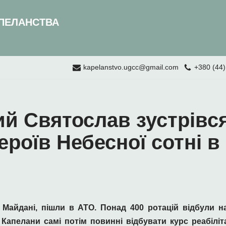
ПЕЛАНСТВА
kapelanstvo.ugcc@gmail.com
+380 (44)
й Святослав зустрівся
роїв Небесної cотні в
 Майдані, пішли в АТО. Понад 400 ротацій відбули н
и. Капелани самі потім повинні відбувати курс реабіліт