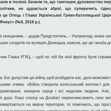
ували в полоні, бачили те, що тамтешнє духовенство п
політики, не цурається зброї, що суперечить гідн
 це Отець і Глава Української Греко-Католицької Це
окус» (№6, 2016 р.).
різні священики, – додав Предстоятель. – Наприклад, низка 
ких солдатів по вулицях Донецька, кажучи, що це ганьба д
ачив Глава УГКЦ, – щоб по той бік лінії фронту були справжн
 Бог допустив цю війну, щоб розбудити нас, дати можливіст
ншими очима. «Війна створила колосальний контекст для с
орумповане, знищене серце і всі недоліки людини. Але, 
ої душі. Наші хлопці на Донбасі переосмислюють своє жит
 повертаються на мирну територію, то помічають, що прос