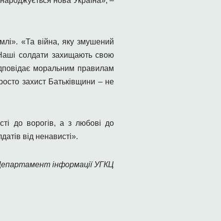
ні народжується нова Україна», –
млі». «Та війна, яку змушений
 Наші солдати захищають свою
відповідає моральним правилам
росто захист Батьківщини – не
ті до ворогів, а з любові до
датів від ненависті».
Департамент інформації УГКЦ