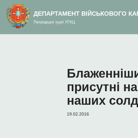
до
вмісту
ДЕПАРТАМЕНТ ВІЙСЬКОВОГО КА
Перейти
Патріаршої курії УГКЦ
до
вмісту
Блаженніши
присутні на
наших солда
19.02.2016