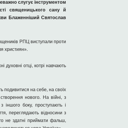
ереважно слугує інструментом
ості священицького сану й
ркви Блаженніший Святослав
священиків РПЦ виступали проти
ля християн».
і духовні отці, котрі навчають
ь подивитися на себе, на своїх
творення нового. На війні, з
з іншого боку, проступають і
тя, переглядають відносини з
то не здатні приймати фальш,