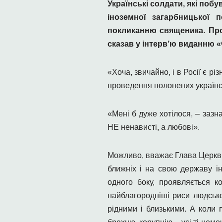
Українські солдати, які поб
іноземної загарбницької 
покликанню священика. Про
сказав у інтерв’ю виданню «Ф
«Хоча, звичайно, і в Росії є 
проведення полонених українсь
«Мені б дуже хотілося, – зазн
НЕ ненависті, а любові».
Можливо, вважає Глава Церкви,
ближніх і на свою державу і
одного боку, проявляється к
найблагородніші риси людськ
рідними і близькими. А коли