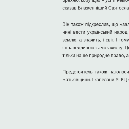
брехню, корупцію – усі ті немоч
сказав Блаженніший Святосла
Він також підкреслив, що «за
нині вести український наро
землю, а значить, і світ. І 
справедливою самозахисту. Це
тільки наше природне право, 
Предстоятель також наголоси
Батьківщини. І капелани УГКЦ «