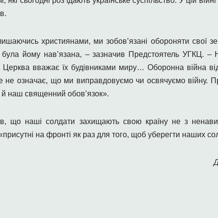
і, які сьогодні роз’їдають українське суспільство. У цій вій
в.
лишаючись християнами, ми зобов’язані обороняти свої зе
д, була йому нав’язана, – зазначив Предстоятель УГКЦ. –
тому Церква вважає їх будівниками миру… Оборонна війна 
 не означає, що ми виправдовуємо чи освячуємо війну. П
а й наш священний обов’язок».
в, що наші солдати захищають свою країну не з ненавис
присутні на фронті як раз для того, щоб уберегти наших сол