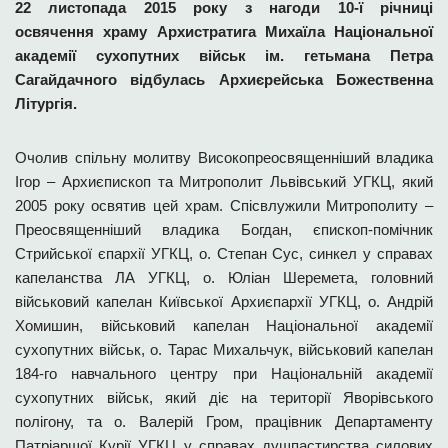
22 листопада 2015 року з нагоди 10-ї річниці
освячення храму Архистратига Михаїла Національної
академії сухопутних військ ім. гетьмана Петра
Сагайдачного відбулась Архиєрейська Божественна
Літургія.
Очолив спільну молитву Високопреосвященніший владика
Ігор – Архиєпископ та Митрополит Львівський УГКЦ, який
2005 року освятив цей храм. Спісвлужили Митрополиту –
Преосвященніший владика Богдан, єпископ-помічник
Стрийської єпархії УГКЦ, о. Степан Сус, синкел у справах
капеланства ЛА УГКЦ, о. Юліан Шеремета, головний
військовий капелан Київської Архиєпархії УГКЦ, о. Андрій
Хомишин, військовий капелан Національної академії
сухопутних військ, о. Тарас Михальчук, військовий капелан
184-го навчального центру при Національній академії
сухопутних військ, який діє на території Яворівського
полігону, та о. Валерій Гром, працівник Департаменту
Патріаршої Курії УГКЦ у справах душпастирства силових