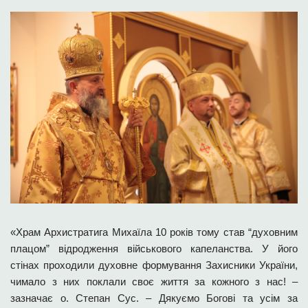
«Храм Архистратига Михаїла 10 років тому став “духовним
плацом” відродження військового капеланства. У його
стінах проходили духовне формування Захисники України,
чимало з них поклали своє життя за кожного з нас! –
зазначає о. Степан Сус. – Дякуємо Богові та усім за