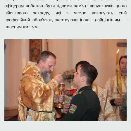
офіцерам побажав бути гідними пам’яті випускників цього
військового закладу, які з честю виконують свій
професійний обов’язок, жертвуючи іноді і найціннішим —
власним життям.