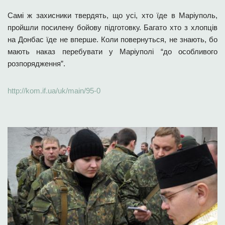
Самі ж захисники твердять, що усі, хто їде в Маріуполь,
пройшли посилену бойову підготовку. Багато хто з хлопців
на Донбас їде не вперше. Коли повернуться, не знають, бо
мають наказ перебувати у Маріуполі “до особливого
розпорядження”.
http://kom.if.ua/uk/main/95-0