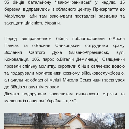
95 бійців батальйону “Івано-Франківськ” у неділю, 15
березня, відправились із обласного центру Прикарпаття до
Маріуполя, аби там виконувати поставлені завдання та
захищати цілісність України.
Перед відправленням бійців поблагословили о.Арсен
Панчак та о.Василь Сливоцький, сотрудники храму
Зіслання Святого Духа (м.Івано-Франківськ, вул.
Коновальця, 105, парох о.Віталій Дем’янець). Священики
провели спільну молитву, окропили бійців свяченою водою
та подарували молитовники кожному військовослужбовцю,
а начальник обласної міліції Микола Семенишин звернувся
до бійців з напутнім словом.
Дівчата подарували захисникам синьо-жовті стрічки та
малюнок із написом “Україна – це я”.