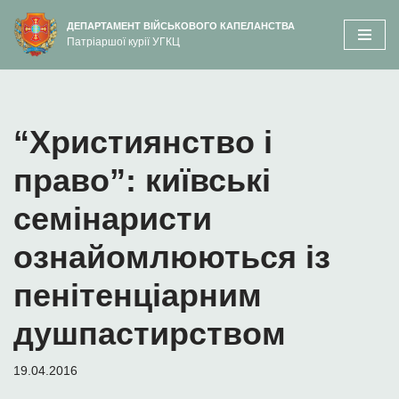
вмісту
ДЕПАРТАМЕНТ ВІЙСЬКОВОГО КАПЕЛАНСТВА
Патріаршої курії УГКЦ
Перейти
до
вмісту
“Християнство і
право”: київські
семінаристи
ознайомлюються із
пенітенціарним
душпастирством
19.04.2016