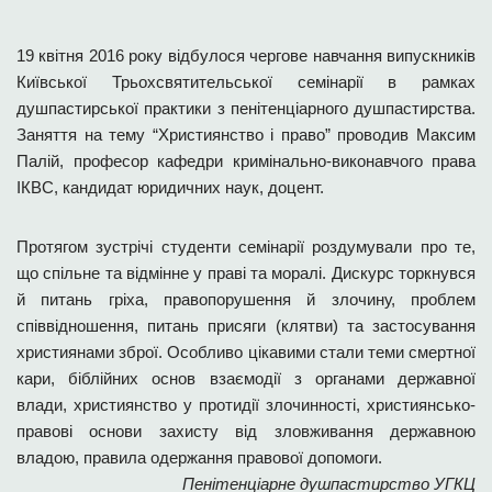
19 квітня 2016 року відбулося чергове навчання випускників
Київської Трьохсвятительської семінарії в рамках
душпастирської практики з пенітенціарного душпастирства.
Заняття на тему “Християнство і право” проводив Максим
Палій, професор кафедри кримінально-виконавчого права
ІКВС, кандидат юридичних наук, доцент.
Протягом зустрічі студенти семінарії роздумували про те,
що спільне та відмінне у праві та моралі. Дискурс торкнувся
й питань гріха, правопорушення й злочину, проблем
співвідношення, питань присяги (клятви) та застосування
християнами зброї. Особливо цікавими стали теми смертної
кари, біблійних основ взаємодії з органами державної
влади, християнство у протидії злочинності, християнсько-
правові основи захисту від зловживання державною
владою, правила одержання правової допомоги.
Пенітенціарне душпастирство УГКЦ