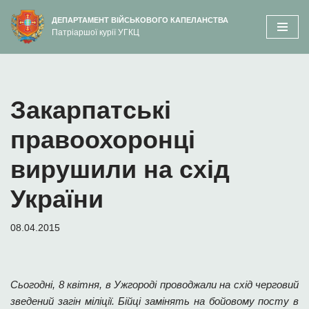
вмісту
ДЕПАРТАМЕНТ ВІЙСЬКОВОГО КАПЕЛАНСТВА
Патріаршої курії УГКЦ
Перейти
до
вмісту
Закарпатські
правоохоронці
вирушили на схід
України
08.04.2015
Сьогодні, 8 квітня, в Ужгороді проводжали на схід черговий
зведений загін міліції. Бійці замінять на бойовому посту в