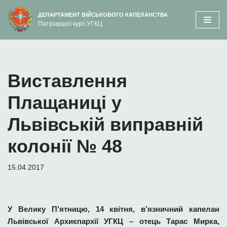
вмісту
ДЕПАРТАМЕНТ ВІЙСЬКОВОГО КАПЕЛАНСТВА
Патріаршої курії УГКЦ
Перейти
до
вмісту
Виставлення
Плащаниці у
Львівській виправній
колонії № 48
15.04.2017
У Велику П’ятницю, 14 квітня, в’язничний капелан
Львівської Архиєпархії УГКЦ – отець Тарас Мирка,