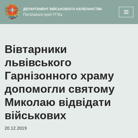
вмісту
ДЕПАРТАМЕНТ ВІЙСЬКОВОГО КАПЕЛАНСТВА
Патріаршої курії УГКЦ
Перейти
до
вмісту
Вівтарники
львівського
Гарнізонного храму
допомогли святому
Миколаю відвідати
військових
20.12.2019