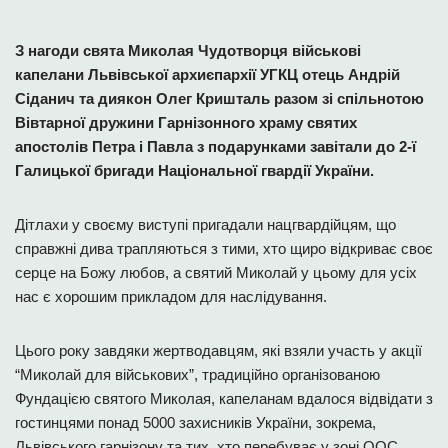
З нагоди свята Миколая Чудотворця військові
капелани Львівської архиєпархії УГКЦ отець Андрій
Сіданич та диякон Олег Кришталь разом зі спільнотою
Вівтарної дружини Гарнізонного храму святих
апостолів Петра і Павла з подарунками завітали до 2-ї
Галицької бригади Національної гвардії України.
Дітлахи у своєму виступі пригадали нацгвардійцям, що
справжні дива трапляються з тими, хто щиро відкриває своє
серце на Божу любов, а святий Миколай у цьому для усіх
нас є хорошим прикладом для наслідування.
Цього року завдяки жертводавцям, які взяли участь у акції
“Миколай для військових”, традиційно організованою
Фундацією святого Миколая, капеланам вдалося відвідати з
гостинцями понад 5000 захисників України, зокрема,
Львівського гарнізону та тих, хто перебуває у зоні ООС.