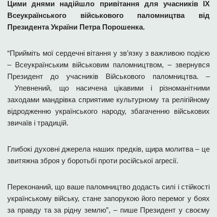
Цими днями надійшло привітання для учасників ІХ
Всеукраїнського військового паломництва від
Президента України Петра Порошенка.
“Прийміть мої сердечні вітання у зв’язку з важливою подією
– Всеукраїнським військовим паломництвом, – звернувся
Президент до учасників Військового паломництва. –
Упевнений, що насичена цікавими і різноманітними
заходами мандрівка сприятиме культурному та релігійному
відродженню українського народу, збагаченню військових
звичаїв і традицій.
Глибокі духовні джерела наших предків, щира молитва – це
звитяжна зброя у боротьбі проти російської агресії.
Переконаний, що ваше паломництво додасть силі і стійкості
українському війську, стане запорукою його перемог у боях
за правду та за рідну землю”, – пише Президент у своєму