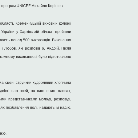
аф програм UNICEF Михайло Корішев.
області, Кременчуцькій виховній колонії
 України у Харківській області пройшли
участь понад 500 вихованців. Виконання
і Любов, які розповів о. Андрій. Після
 кожному вихованцеві було підготовлено
«На сцені стрункий худорлявий хлопчина
двісті пар очей, на виголених головах,
тими представниками молоді, розповіді,
ях позбавлення волі, надають їм надію,
ією.