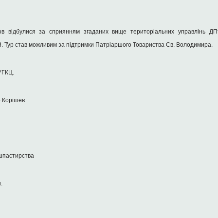
нов відбулися за сприянням згаданих вище територіальних управлінь ДП
ій. Тур став можливим за підтримки Патріаршого Товариства Св. Володимира.
УГКЦ.
 Корішев
ушпастирства
.