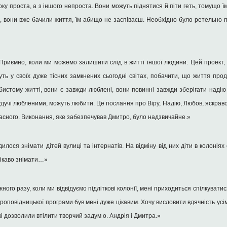
оку проста, а з іншого непроста. Вони можуть піднятися й піти геть, томущо ї
лі, вони вже бачили життя, їм абищо не заспіваєш. Необхідно було ретельно
«Приємно, коли ми можемо залишити слід в житті іншої людини. Цей проект,
уть у своїх дуже тісних замкнених сьогодні світах, побачити, що життя прод
обистому житті, вони є завжди люблені, вони повинні завжди зберігати наді
 будучі любленими, можуть любити. Це послання про Віру, Надію, Любов, яскра
асного. Виконання, яке забезпечував Дмитро, було надзвичайне.»
ося знімати дітей вулиці та інтернатів. На відміну від них діти в колоніях є
 цікаво знімати…»
ого разу, коли ми відвідуємо підліткові колонії, мені приходиться спілкуватис
проповідницької програми був мені дуже цікавим. Хочу висловити вдячність усім
і дозволили втілити творчий задум о. Андрія і Дмитра.»