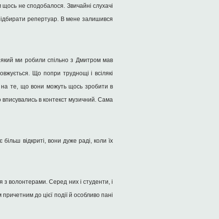
м щось не сподобалося. Звичайні слухачі
 підбирати репертуар. В мене залишився
 який ми робили спільно з Дмитром мав
овжується. Що попри труднощі і всілякі
ю на те, що вони можуть щось зробити в
во вписувались в контекст музичний. Сама
 більш відкриті, вони дуже раді, коли їх
я з волонтерами. Серед них і студенти, і
 причетним до цієї події й особливо пані