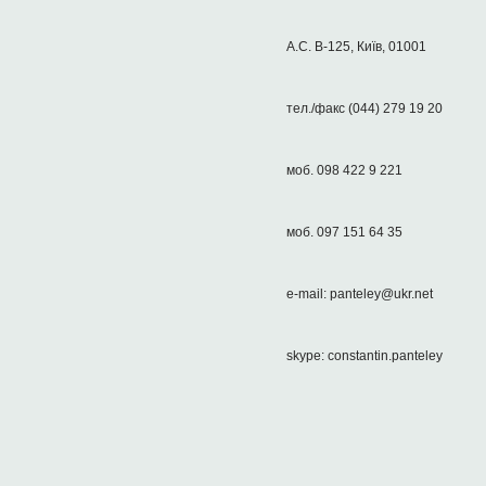
А.С. В-125, Київ, 01001
тел./факс (044) 279 19 20
моб. 098 422 9 221
моб. 097 151 64 35
e-mail: panteley@ukr.net
skype: constantin.panteley