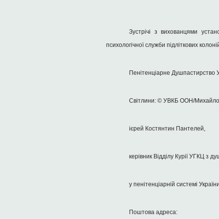
Зустрічі з вихованцями уста
психологічної служби підліткових колон
Пенітенціарне Душпастирство 
Світлини: © УВКБ ООН/Михайло
ієрей Костянтин Пантелей,
керівник Відділу Курії УГКЦ з д
у пенітенціарній системі України
Поштова адреса: