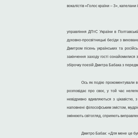
вокалістів «Голос країни – 3», капелан
управління ДПтС України в Полтавській
духовно-просвітницькі бесіди з вихова
Дмитром пісень українських та російсь
закінчення заходу гості ознайомилися 
збірочку поезій Дмитра Бабака з передм
Ось як подію прокоментували в
розповідає про своє, у той час нелегк
невідривно вдивляються з цікавістю, з
наповнені філософським змістом, мудрі
змінюють світогляд, сприяють виправле
Дмитро Бабак: «Для мене це був