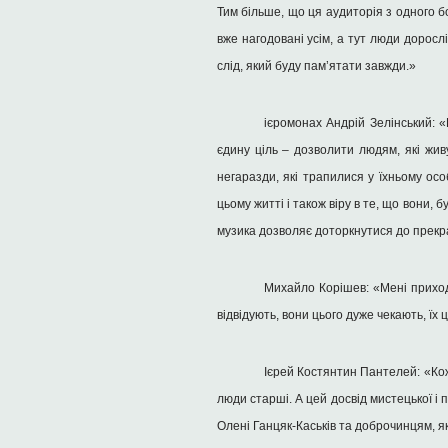
Тим більше, що ця аудиторія з одного б
вже нагодовані усім, а тут люди дорос
слід, який буду пам’ятати завжди.»
ієромонах Андрій Зелінський: 
єдину ціль – дозволити людям, які жив
негаразди, які трапилися у їхньому ос
цьому житті і також віру в те, що вони,
музика дозволяє доторкнутися до прекр
Михайло Корішев: «Мені приходил
відвідують, вони цього дуже чекають, їх
Ієрей Костянтин Пантелей: «Кожн
люди старші. А цей досвід мистецької і 
Олені Ганцяк-Каськів та доброчинцям, як