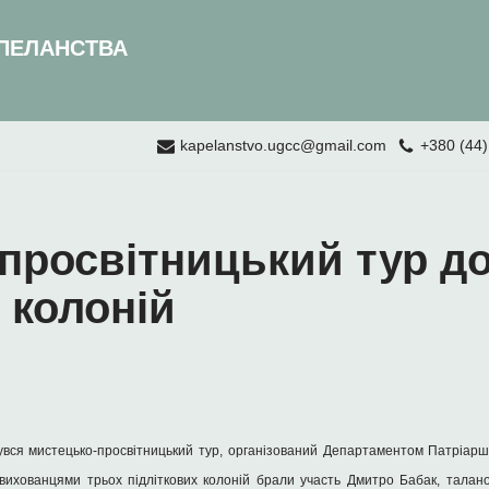
ПЕЛАНСТВА
kapelanstvo.ugcc@gmail.com
+380 (44)
просвітницький тур д
 колоній
увся мистецько-просвітницький тур, організований Департаментом Патріарш
з вихованцями трьох підліткових колоній брали участь Дмитро Бабак, тала