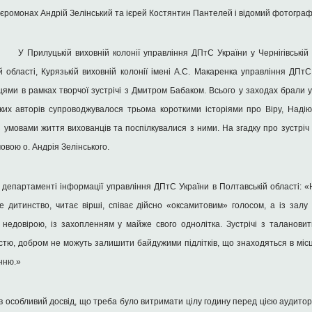
и ієромонах Андрій Зелінський та ієрей Костянтин Пантелей і відомий фотогр
У Прилуцькій виховній колонії управління ДПтС України у Чернігівській 
 області, Курязькій виховній колонії імені А.С. Макаренка управління ДПтС
нцями в рамках творчої зустрічі з Дмитром Бабаком. Всього у заходах брали 
ких авторів супроводжувалося трьома короткими історіями про Віру, Надію 
з умовами життя вихованців та поспілкувалися з ними. На згадку про зустріч
овою о. Андрія Зелінського.
 департаменті інформації управління ДПтС України в Полтавській області: 
е дитинство, читає вірші, співає дійсно «оксамитовим» голосом, а із залу 
 недовірою, із захопленням у майже свого однолітка. Зустрічі з таланови
стю, добром не можуть залишити байдужими підлітків, що знаходяться в місц
нню.»
 особливий досвід, що треба було витримати цілу годину перед цією аудитор