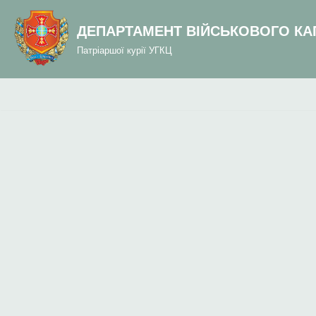
до
вмісту
ДЕПАРТАМЕНТ ВІЙСЬКОВОГО КА
Перейти
Патріаршої курії УГКЦ
до
вмісту